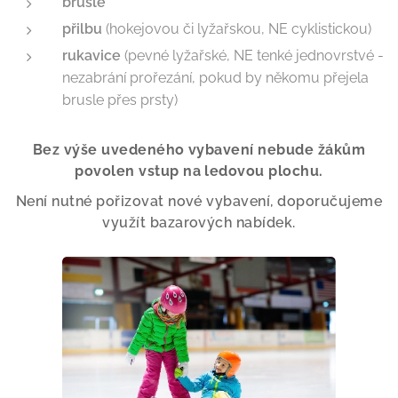
brusle
přilbu
(hokejovou či lyžařskou, NE cyklistickou)
rukavice
(pevné lyžařské, NE tenké jednovrstvé -
nezabrání prořezání, pokud by někomu přejela
brusle přes prsty)
Bez výše uvedeného vybavení nebude žákům
povolen vstup na ledovou plochu.
Není nutné pořizovat nové vybavení, doporučujeme
využít bazarových nabídek.