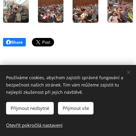
Share
Používáme cookies, abychom zajistili správné fungování a
bezpečnost našich stránek. Tím vám můžeme zajistit tu
nejlepší zkušenost při jejich návštěvě.
Přijmout nezbytné
Přijmout vše
© 2024 Základní škola a Mateřská škola Uherský Brod-Havřice,
příspěvková organizace | Všechna práva vyhrazena.
Otevřít pokročilá nastavení
Cookies