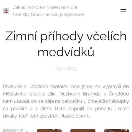
Základní škola a Mateřská škola
Uherský Brod-Havřice, příspěvková
organizace
Zimní příhody včelích
medvídků
09.11.2023
Podruhé v letošním školním roce jsme se vypravili do
Městského divadla Zlín. Nezbední Brumda s Čmeldou
nám ukázali, co se děje na paloučku u čmeláčí chaloupky
na podzim a v zimě. Herci zapojili do příběhu i malé
diváky, kteří toto zpestření hlasitě ocenili.